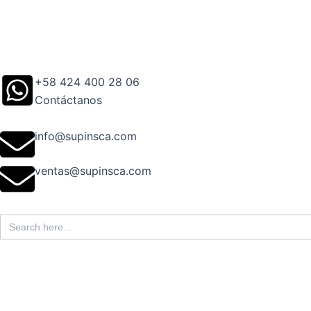
Ir
al
contenido
+58 424 400 28 06
Contáctanos
info@supinsca.com
ventas@supinsca.com
Search
for: