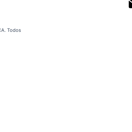
CA. Todos
o lo que tenemos para tí
@supinsca