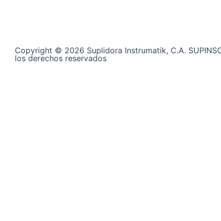
Copyright © 2026 Suplidora Instrumatik, C.A. SUPINS
los derechos reservados
Síguenos en nuestras redes sociales y entérate de tod
+58 424 400 28 06
Contáctanos