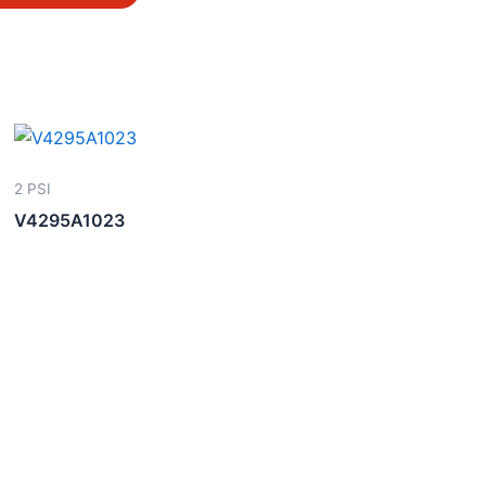
2 PSI
V4295A1023