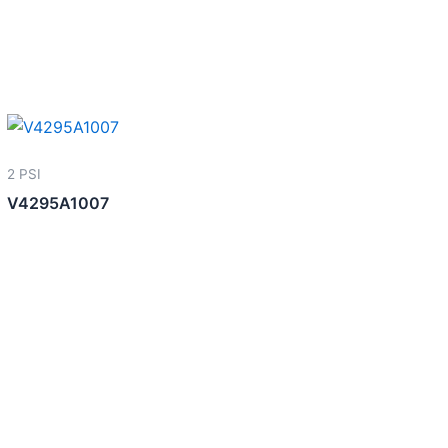
2 PSI
V4295A1007