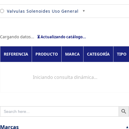
Valvulas Solenoides Uso General
Cargando datos...
⏳ Actualizando catálogo...
REFERENCIA
PRODUCTO
MARCA
CATEGORÍA
TIPO
Iniciando consulta dinámica...
SEARCH B
SEARCH
FOR:
Marcas