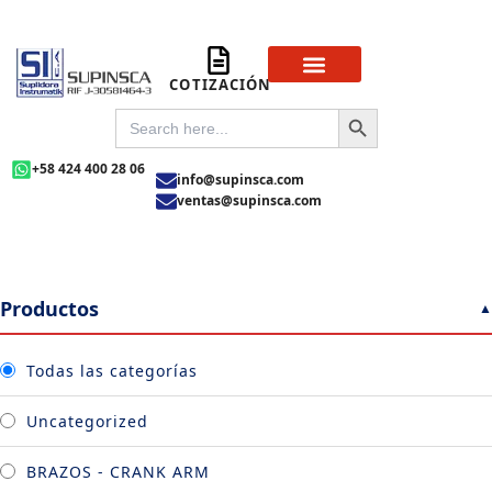
Ir
al
contenido
COTIZACIÓN
Sobre Nosotros
Preguntas Frecuentas
SEARCH BUTTON
SEARCH
FOR:
+58 424 400 28 06
info@supinsca.com
ventas@supinsca.com
Productos
Todas las categorías
Uncategorized
BRAZOS - CRANK ARM