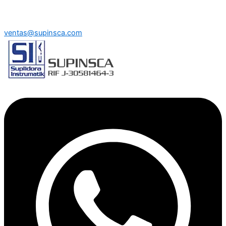
ventas@supinsca.com