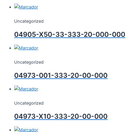
Uncategorized
04905-X50-33-333-20-000-000
Uncategorized
04973-001-333-20-00-000
Uncategorized
04973-X10-333-20-00-000