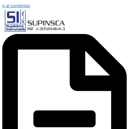
Ir al contenido