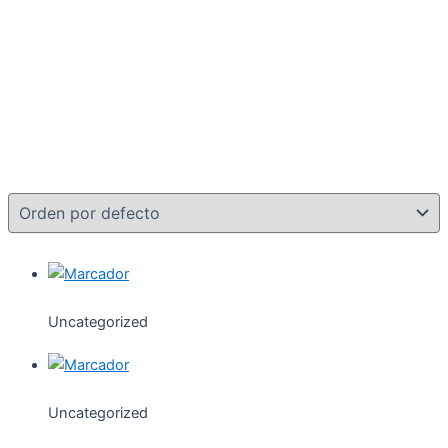
Uncategorized
Uncategorized