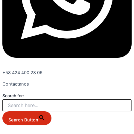
+58 424 400 28 06
Contáctanos
Search for:
Search Button