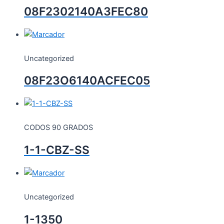
08F2302140A3FEC80
Uncategorized
08F23O6140ACFEC05
CODOS 90 GRADOS
1-1-CBZ-SS
Uncategorized
1-1350