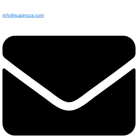
info@supinsca.com