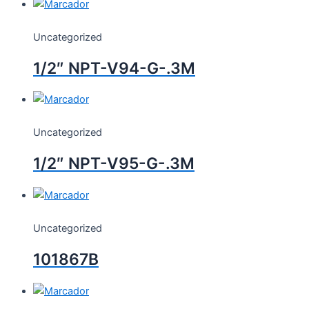
Uncategorized
1/2″ NPT-V94-G-.3M
Uncategorized
1/2″ NPT-V95-G-.3M
Uncategorized
101867B