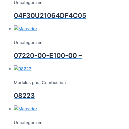
Uncategorized
04F30U21064DF4C05
Uncategorized
07220-00-E100-00 –
Modulos para Combustion
08223
Uncategorized