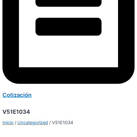
Cotización
V51E1034
Inicio
/
Uncategorized
/ V51E1034