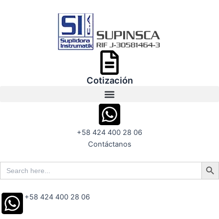
Ir
al
contenido
Cotización
+58 424 400 28 06
Contáctanos
Search But
Search
for:
+58 424 400 28 06