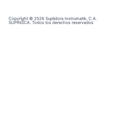
Copyright © 2026 Suplidora Instrumatik, C.A.
SUPINSCA. Todos los derechos reservados
Síguenos en nuestras redes sociales y entérate de todo
lo que tenemos para tí
@supinsca
+58 424 400 28 06
Contáctanos