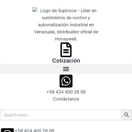
Ir
al
contenido
Cotización
+58 424 400 28 06
Contáctanos
Search But
Search
for:
+58 424 400 28 06