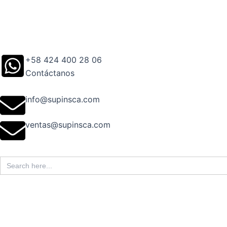
Ir
al
contenido
+58 424 400 28 06
Contáctanos
info@supinsca.com
ventas@supinsca.com
Search
for: