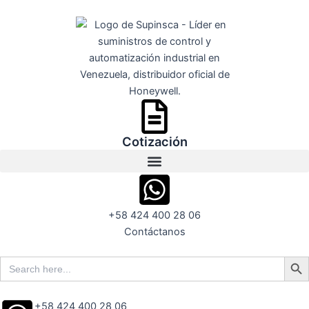
Ir
al
contenido
Cotización
+58 424 400 28 06
Contáctanos
Search But
Search
for:
+58 424 400 28 06