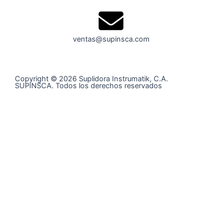
ventas@supinsca.com
Copyright © 2026 Suplidora Instrumatik, C.A.
SUPINSCA. Todos los derechos reservados
Síguenos en nuestras redes sociales y entérate de todo
lo que tenemos para tí
@supinsca