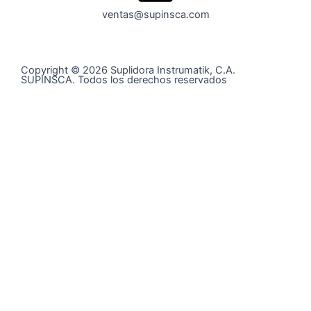
ventas@supinsca.com
Copyright © 2026 Suplidora Instrumatik, C.A.
SUPINSCA. Todos los derechos reservados
Síguenos en nuestras redes sociales y entérate de todo
lo que tenemos para tí
@supinsca
+58 424 400 28 06