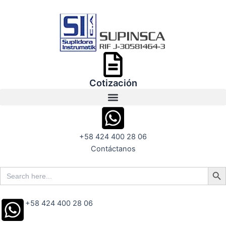
Ir
al
contenido
Cotización
+58 424 400 28 06
Contáctanos
Search But
Search
for:
+58 424 400 28 06