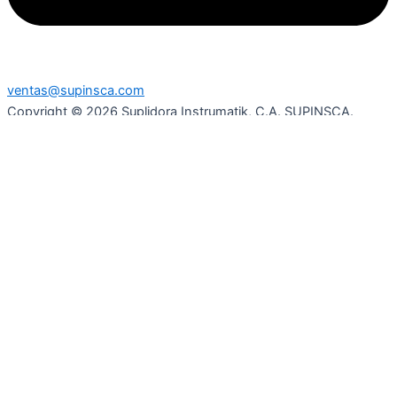
ventas@supinsca.com
Copyright © 2026 Suplidora Instrumatik, C.A. SUPINSCA.
Todos los derechos reservados
Síguenos en nuestras redes sociales y entérate de todo lo que
tenemos para tí