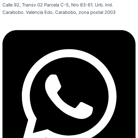
Calle 92, Transv 02 Parcela C-5, Nro 83-61. Urb. Ind.
Carabobo. Valencia Edo. Carabobo, zona postal 2003