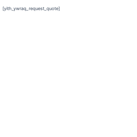
[yith_ywraq_request_quote]