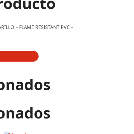
roducto
RILLO – FLAME RESISTANT PVC –
ionados
ionados