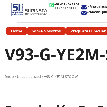
Ir
+58 424 400 28 06
info@supinsc
al
CONTÁCTANOS
ventas@supin
contenido
Home
Sobre Nosotros
Preguntas Frecuen
V93-G-YE2M
Inicio
/
Uncategorized
/ V93-G-YE2M-STOOW