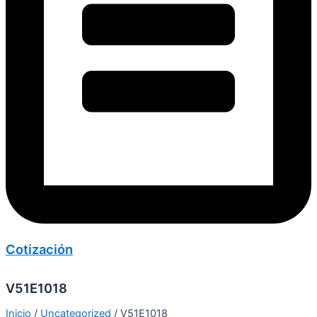
Cotización
V51E1018
Inicio
/
Uncategorized
/ V51E1018