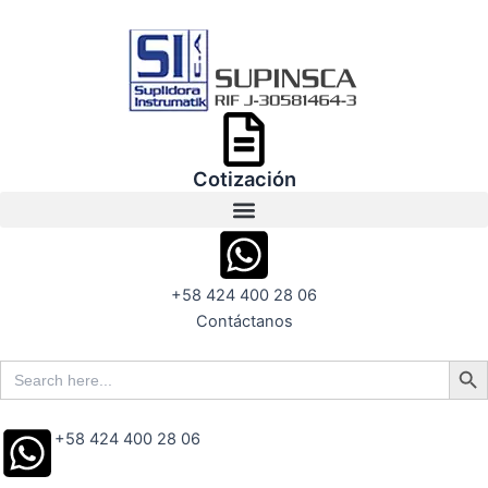
Ir
al
contenido
Cotización
+58 424 400 28 06
Contáctanos
Search But
Search
for:
+58 424 400 28 06