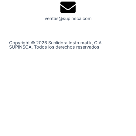
ventas@supinsca.com
Copyright © 2026 Suplidora Instrumatik, C.A.
SUPINSCA. Todos los derechos reservados
Síguenos en nuestras redes sociales y entérate de todo
lo que tenemos para tí
@supinsca