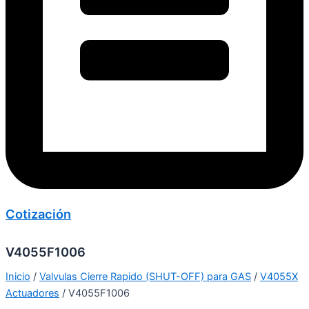
Cotización
V4055F1006
Inicio
/
Valvulas Cierre Rapido (SHUT-OFF) para GAS
/
V4055X
Actuadores
/ V4055F1006