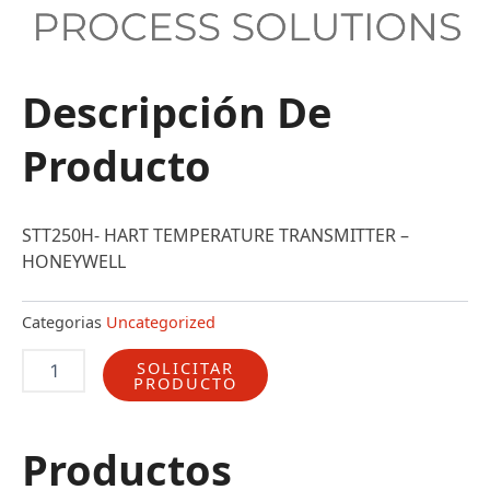
Descripción De
Producto
STT250H- HART TEMPERATURE TRANSMITTER –
HONEYWELL
Categorias
Uncategorized
STT25H-
SOLICITAR
0-
PRODUCTO
000-
000-
000-
000-
Productos
00-
00