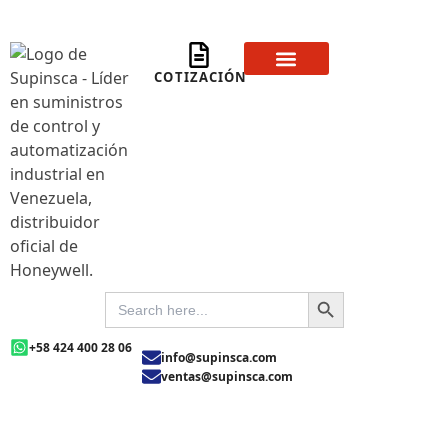
Ir
al
contenido
COTIZACIÓN
Sobre Nosotros
Preguntas Frecuentas
SEARCH BUTTON
SEARCH
FOR:
+58 424 400 28 06
info@supinsca.com
ventas@supinsca.com