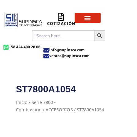
Ir
al
contenido
COTIZACIÓN
Sobre Nosotros
Preguntas Frecuentas
SEARCH BUTTON
SEARCH
FOR:
+58 424 400 28 06
info@supinsca.com
ventas@supinsca.com
ST7800A1054
Inicio
/
Serie 7800 -
Combustion
/
ACCESORIOS
/ ST7800A1054