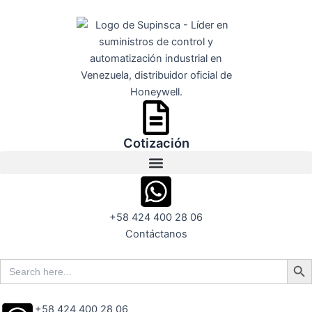
Ir
al
contenido
Cotización
+58 424 400 28 06
Contáctanos
Search But
Search
for:
+58 424 400 28 06