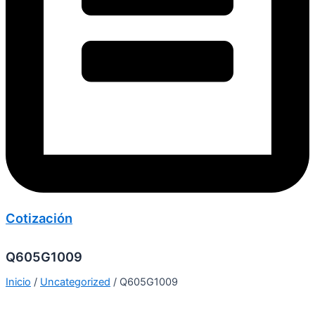
Cotización
Q605G1009
Inicio
/
Uncategorized
/ Q605G1009