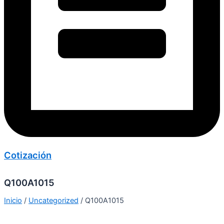
Cotización
Q100A1015
Inicio
/
Uncategorized
/ Q100A1015