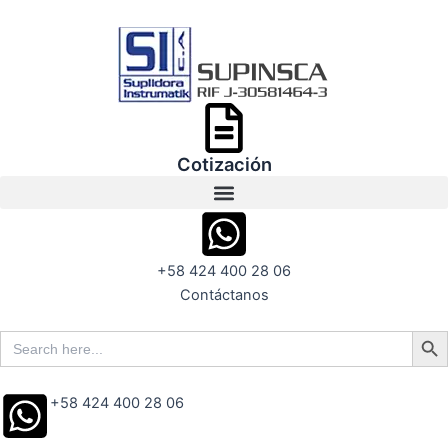
Ir
al
contenido
Cotización
+58 424 400 28 06
Contáctanos
Search But
Search
for:
+58 424 400 28 06