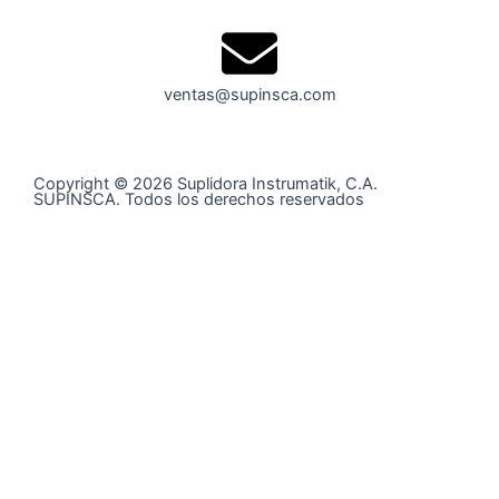
ventas@supinsca.com
Copyright © 2026 Suplidora Instrumatik, C.A.
SUPINSCA. Todos los derechos reservados
Síguenos en nuestras redes sociales y entérate de todo
lo que tenemos para tí
@supinsca