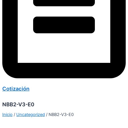
Cotización
NBB2-V3-E0
Inicio
/
Uncategorized
/ NBB2-V3-E0