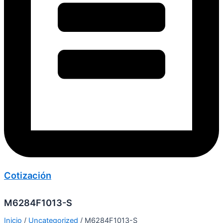
Cotización
M6284F1013-S
Inicio
/
Uncategorized
/ M6284F1013-S