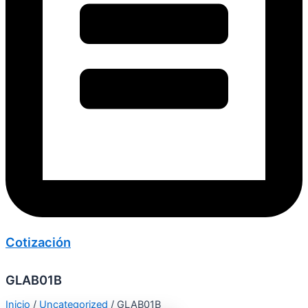
Cotización
GLAB01B
Inicio
/
Uncategorized
/ GLAB01B