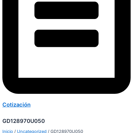
Cotización
GD128970U050
Inicio
/
Uncategorized
/ GD128970U050