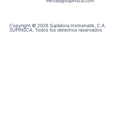
ventas@supinsca.com
Copyright © 2026 Suplidora Instrumatik, C.A.
SUPINSCA. Todos los derechos reservados
Síguenos en nuestras redes sociales y entérate de todo
lo que tenemos para tí
@supinsca
+58 424 400 28 06