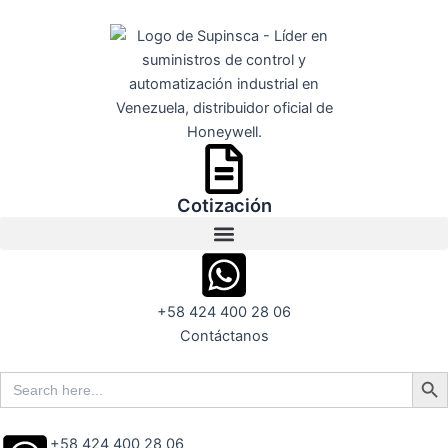
Ir
al
contenido
Cotización
+58 424 400 28 06
Contáctanos
Search But
Search
for:
+58 424 400 28 06