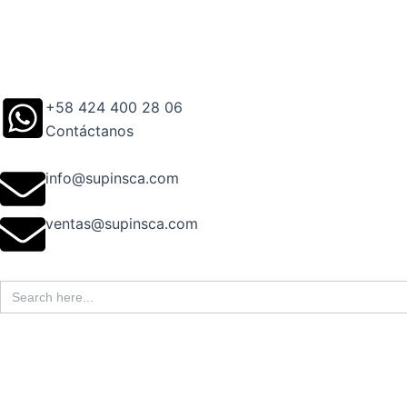
Ir
al
contenido
+58 424 400 28 06
Contáctanos
info@supinsca.com
ventas@supinsca.com
Search
for: