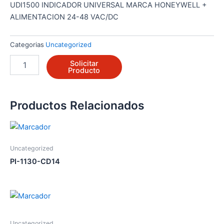
UDI1500 INDICADOR UNIVERSAL MARCA HONEYWELL +
ALIMENTACION 24-48 VAC/DC
Categorias
Uncategorized
DI1502-
Solicitar
1-
Producto
0-
0-
0-
Productos Relacionados
2-
0-
0-
0
Uncategorized
cantidad
PI-1130-CD14
Uncategorized