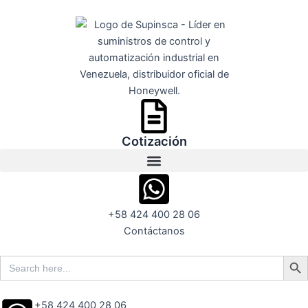
Ir
al
contenido
Cotización
+58 424 400 28 06
Contáctanos
Search But
Search
for:
+58 424 400 28 06