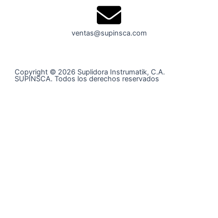
ventas@supinsca.com
Copyright © 2026 Suplidora Instrumatik, C.A.
SUPINSCA. Todos los derechos reservados
Síguenos en nuestras redes sociales y entérate de todo
lo que tenemos para tí
@supinsca