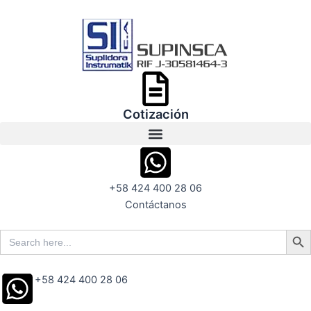
Ir
al
contenido
Cotización
+58 424 400 28 06
Contáctanos
Search But
Search
for:
+58 424 400 28 06