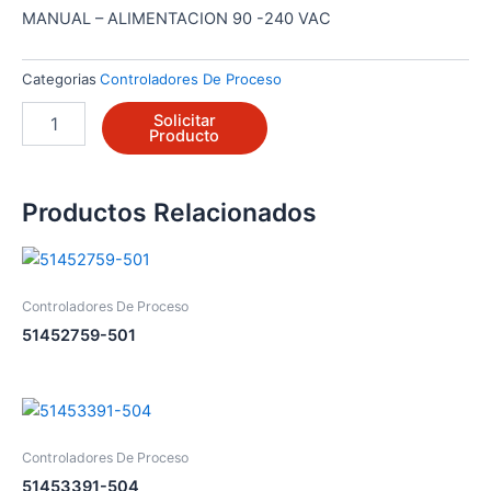
MANUAL – ALIMENTACION 90 -240 VAC
Categorias
Controladores De Proceso
DC701-
Solicitar
3-
Producto
0-
0-
0-
Productos Relacionados
0-
0
cantidad
Controladores De Proceso
51452759-501
Controladores De Proceso
51453391-504