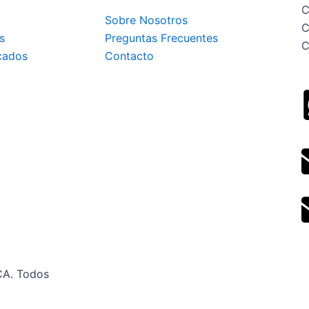
C
Sobre Nosotros
C
s
Preguntas Frecuentes
C
cados
Contacto
CA. Todos