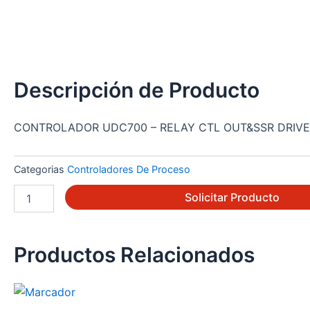
Descripción de Producto
CONTROLADOR UDC700 – RELAY CTL OUT&SSR DRIVE
Categorias
Controladores De Proceso
DC701-
Solicitar Producto
1-
1-
0-
1-
Productos Relacionados
0-
0
cantidad