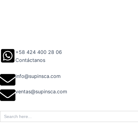
Ir
al
contenido
+58 424 400 28 06
Contáctanos
info@supinsca.com
ventas@supinsca.com
Search
for: