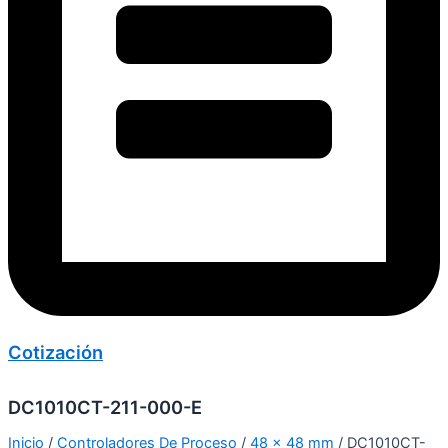
Cotización
DC1010CT-211-000-E
Inicio
/
Controladores De Proceso
/
48 x 48 mm
/ DC1010CT-