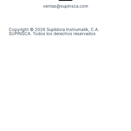
ventas@supinsca.com
Copyright © 2026 Suplidora Instrumatik, C.A.
SUPINSCA. Todos los derechos reservados
Síguenos en nuestras redes sociales y entérate de todo
lo que tenemos para tí
@supinsca
+58 424 400 28 06