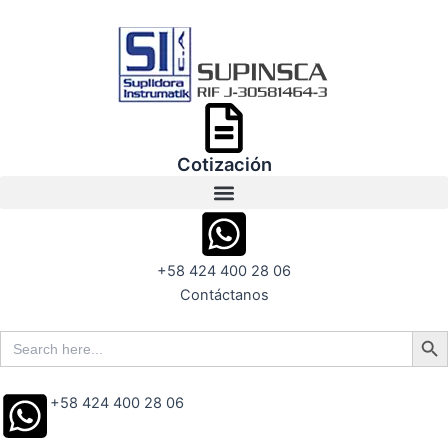
Ir
al
contenido
Cotización
+58 424 400 28 06
Contáctanos
Search But
Search
for:
+58 424 400 28 06