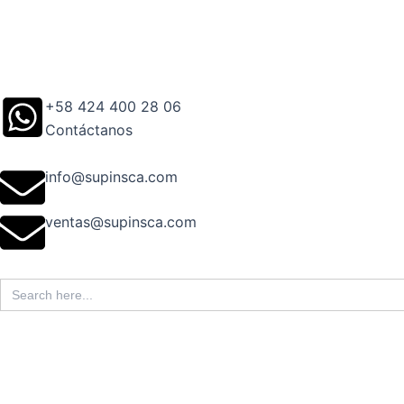
Ir
al
contenido
+58 424 400 28 06
Contáctanos
info@supinsca.com
ventas@supinsca.com
Search
for: