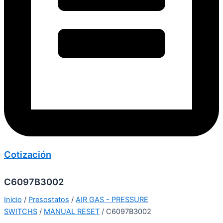
Cotización
C6097B3002
Inicio
/
Presostatos
/
AIR GAS - PRESSURE
SWITCHS
/
MANUAL RESET
/ C6097B3002