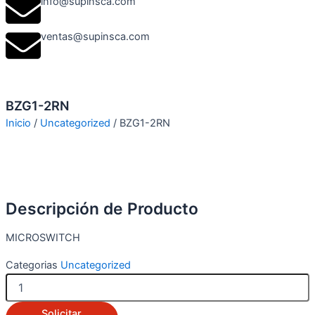
info@supinsca.com
ventas@supinsca.com
BZG1-2RN
Inicio
/
Uncategorized
/ BZG1-2RN
Descripción de Producto
MICROSWITCH
Categorias
Uncategorized
BZG1-
2RN
cantidad
Solicitar