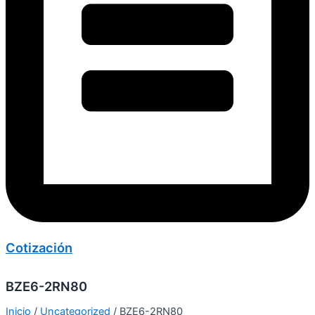
Cotización
BZE6-2RN80
Inicio
/
Uncategorized
/ BZE6-2RN80