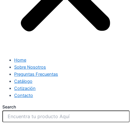
Home
Sobre Nosotros
Preguntas Frecuentas
Catálogo
Cotización
Contacto
Search