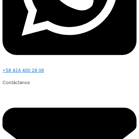
+58 424 400 28 06
Contáctanos