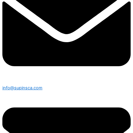
info@supinsca.com