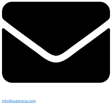
info@supinsca.com