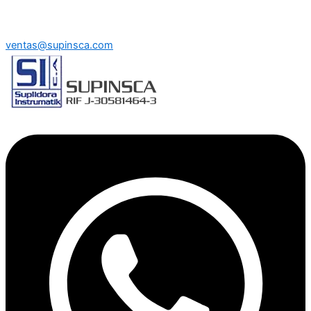
ventas@supinsca.com