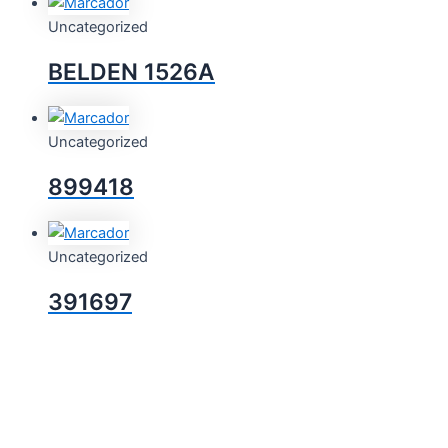
Uncategorized
BELDEN 1526A
Uncategorized
899418
Uncategorized
391697