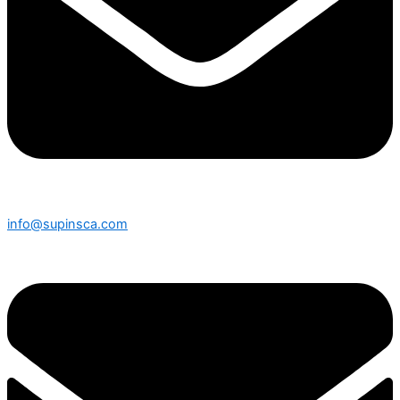
info@supinsca.com