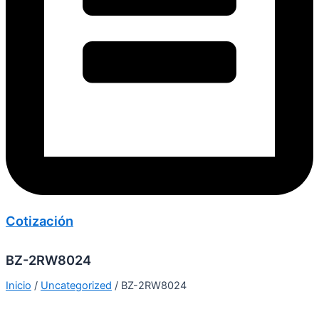
Cotización
BZ-2RW8024
Inicio
/
Uncategorized
/ BZ-2RW8024