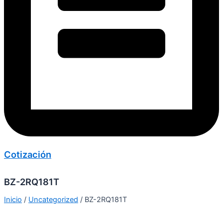
Cotización
BZ-2RQ181T
Inicio
/
Uncategorized
/ BZ-2RQ181T