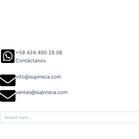
Ir
al
contenido
+58 424 400 28 06
Contáctanos
info@supinsca.com
ventas@supinsca.com
Search
for: