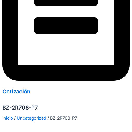
Cotización
BZ-2R708-P7
Inicio
/
Uncategorized
/ BZ-2R708-P7