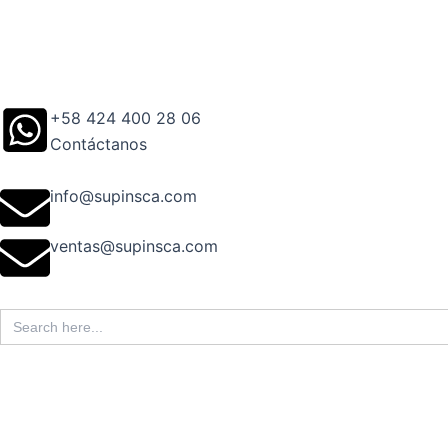
Ir
al
contenido
+58 424 400 28 06
Contáctanos
info@supinsca.com
ventas@supinsca.com
Search
for: