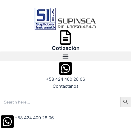
Ir
al
contenido
Cotización
+58 424 400 28 06
Contáctanos
Search But
Search
for:
+58 424 400 28 06