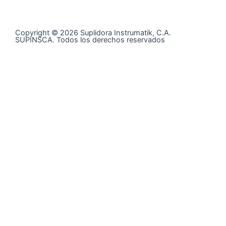
Copyright © 2026 Suplidora Instrumatik, C.A.
SUPINSCA. Todos los derechos reservados
Síguenos en nuestras redes sociales y entérate de todo
lo que tenemos para tí
@supinsca
+58 424 400 28 06
Contáctanos