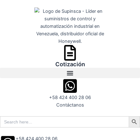
Ir
al
contenido
Cotización
+58 424 400 28 06
Contáctanos
Search But
Search
for:
+58 424 400 28 06