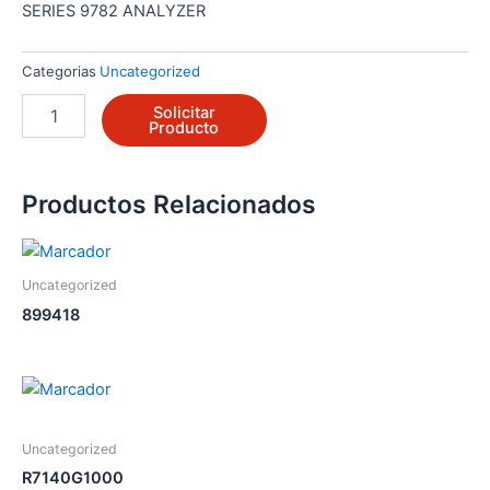
SERIES 9782 ANALYZER
Categorias
Uncategorized
9782P-
Solicitar
01-
Producto
VC-
E0000-
BD
Productos Relacionados
cantidad
Uncategorized
899418
Uncategorized
R7140G1000