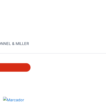
ONNEL & MILLER