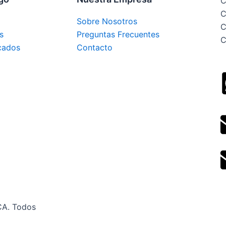
C
C
Sobre Nosotros
C
s
Preguntas Frecuentes
C
cados
Contacto
CA. Todos