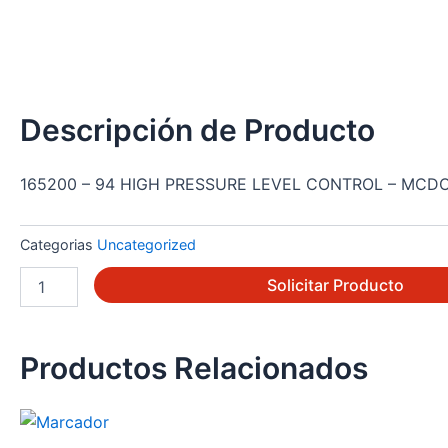
Descripción de Producto
165200 – 94 HIGH PRESSURE LEVEL CONTROL – MCD
Categorias
Uncategorized
94
Solicitar Producto
cantidad
Productos Relacionados