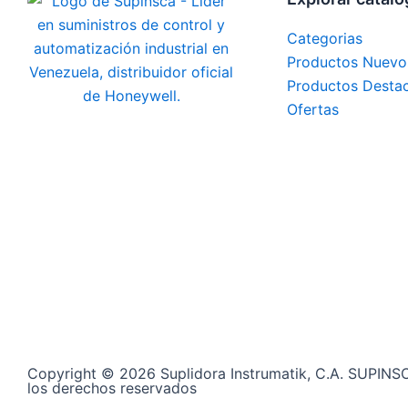
Categorias
Productos Nuevo
Productos Desta
Ofertas
Copyright © 2026 Suplidora Instrumatik, C.A. SUPINS
los derechos reservados