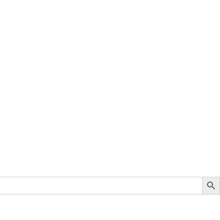
Search Bu