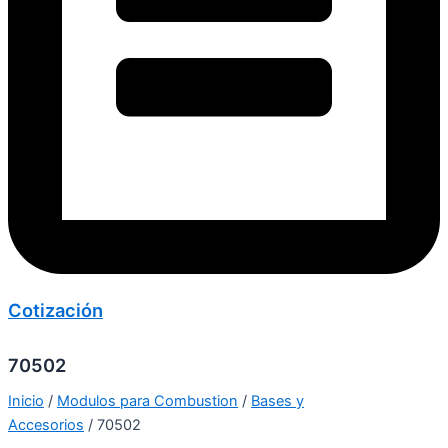
Cotización
70502
Inicio
/
Modulos para Combustion
/
Bases y
Accesorios
/ 70502