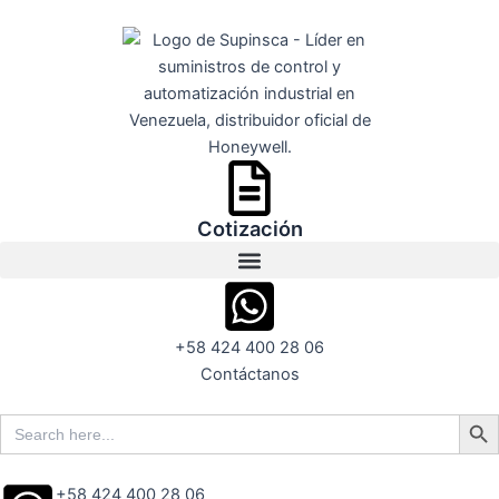
Ir
al
contenido
Cotización
+58 424 400 28 06
Contáctanos
Search But
Search
for:
+58 424 400 28 06