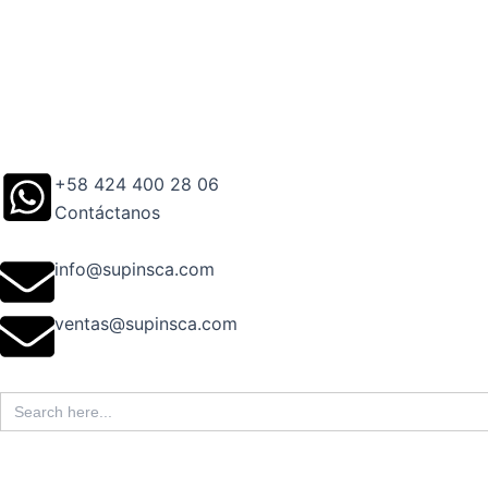
Ir
al
contenido
+58 424 400 28 06
Contáctanos
info@supinsca.com
ventas@supinsca.com
Search
for: