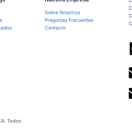
C
C
Sobre Nosotros
C
s
Preguntas Frecuentes
C
cados
Contacto
CA. Todos