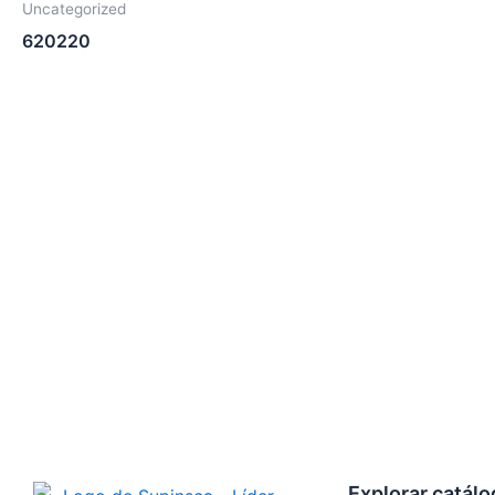
Uncategorized
620220
Explorar catál