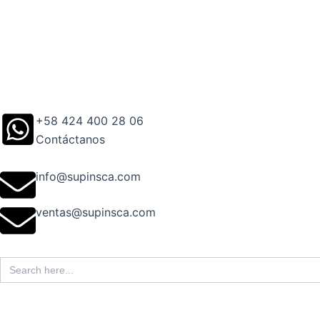
Ir
al
contenido
+58 424 400 28 06
Contáctanos
info@supinsca.com
ventas@supinsca.com
Search
for: