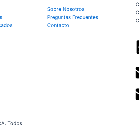
C
Sobre Nosotros
C
s
Preguntas Frecuentes
C
cados
Contacto
CA. Todos